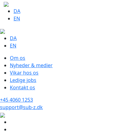
DA
EN
DA
EN
Om os
Nyheder & medier
Vikar hos os
Ledige jobs
Kontakt os
+45 4060 1253
support@sub-z.dk