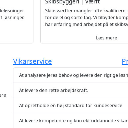
Skibsbyggeri | Værft
leløsninger
Skibsværfter mangler ofte kvalificere
f løsninger.
for de el og sorte fag. Vi tilbyder kom
har erfaring med arbejdet på et skibsv
Læs mere
Vikarservice
P
At analysere jeres behov og levere den rigtige løs
At levere den rette arbejdskraft.
ere
At opretholde en høj standard for kundeservice
At levere kompetente og korrekt uddannede vikar