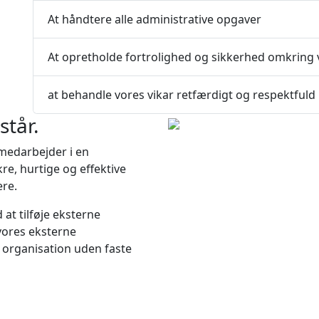
At håndtere alle administrative opgaver
At opretholde fortrolighed og sikkerhed omkring
at behandle vores vikar retfærdigt og respektfuld
står.
 medarbejder i en
ikre, hurtige og effektive
ere.
at tilføje eksterne
vores eksterne
 organisation uden faste