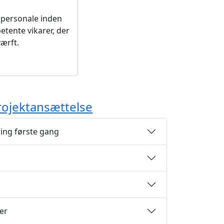
t personale inden
petente vikarer, der
ærft.
rojektansættelse
ning første gang
er